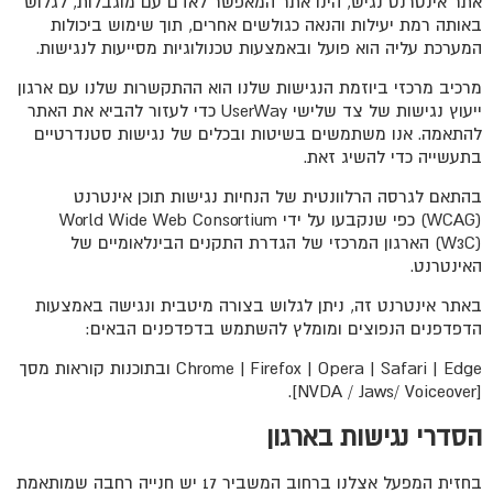
אתר אינטרנט נגיש, הינו אתר המאפשר לאדם עם מוגבלות, לגלוש
באותה רמת יעילות והנאה כגולשים אחרים, תוך שימוש ביכולות
המערכת עליה הוא פועל ובאמצעות טכנולוגיות מסייעות לנגישות.
מרכיב מרכזי ביוזמת הנגישות שלנו הוא ההתקשרות שלנו עם ארגון
ייעוץ נגישות של צד שלישי UserWay כדי לעזור להביא את האתר
להתאמה. אנו משתמשים בשיטות ובכלים של נגישות סטנדרטיים
בתעשייה כדי להשיג זאת.
בהתאם לגרסה הרלוונטית של הנחיות נגישות תוכן אינטרנט
(WCAG) כפי שנקבעו על ידי World Wide Web Consortium
(W3C) הארגון המרכזי של הגדרת התקנים הבינלאומיים של
האינטרנט.
באתר אינטרנט זה, ניתן לגלוש בצורה מיטבית ונגישה באמצעות
הדפדפנים הנפוצים ומומלץ להשתמש בדפדפנים הבאים:
Chrome | Firefox | Opera | Safari | Edge ובתוכנות קוראות מסך
[NVDA / Jaws/ Voiceover].
הסדרי נגישות בארגון
בחזית המפעל אצלנו ברחוב המשביר 17 יש חנייה רחבה שמותאמת