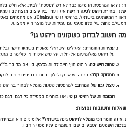
הגינה או המרפסת הן מזמן כבר לא רק "תוספת" לבית, אלא חלק בלתי
שלנו. בחירת
ריהוט לגינה
דורשת איזון עדין בין עיצוב מנצח לבין עמיד
האוויר המשתנים בישראל. ברהיטי גן נוי (
Chair2u
), אנו מתמחים באספ
המשלב נוחות של סלון פנימי עם עמידות של מוצר חוץ מקצועי.
מה חשוב לבדוק כשקונים ריהוט גן?
עמידות החומרים:
האקלים הישראלי מאופיין בשמש חזקה ובלחות 
על ריהוט מאלומיניום אל-חלד, עץ טיק איכותי או פולימרים מתקד
נוחות הישיבה:
ריהוט חוץ חייב להיות מזמין. בין אם מדובר ב*
תחזוקה קלה:
בגינה יש אבק ולכלוך. בחרו ברהיטים שניתן לנקות
ניצול נכון של המרחב:
למרפסות קטנות מומלץ לבחור בריהוט קל
המומחיות של רהיטי גן נוי:
אנו בוחרים בקפידה כל דגם ודגם כד
שאלות ותשובות נפוצות:
1. איזה חומר הכי מומלץ לריהוט גינה בישראל?
אלומיניום הוא הבחירה 
בזכות השמנים הטבעיים שבו השומרים עליו מפני ריקבון.