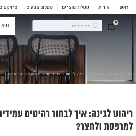
ראשי
אודות
קטלוג מוצרים
קטלוג צבעים
פרויקטים
0
Products
כסאו
search
בית
»
מאמרים
»
ריהוט לגינה: איך לבחור רהיטים עמידים ומעוצבים למרפסת ול
ריהוט לגינה: איך לבחור רהיטים עמידים
למרפסת ולחצר?