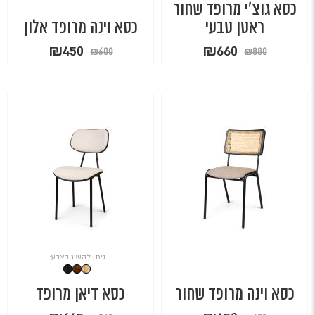
כסא גוצ'י מרופד שחור
ראטן טבעי
כסא וינה מרופד אלון
המחיר
המחיר
המחיר
המחיר
₪
450
₪
660
₪
600
₪
880
המקורי
הנוכחי
המקורי
הנוכחי
היה:
הוא:
היה:
הוא:
₪450.
₪600.
₪660.
₪880.
ניתן להשיג בצבע:
כסא וינה מרופד שחור
כסא דיאן מרופד