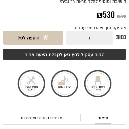
הישיבה ומוסיף לחלל מראה רך וביתי
המחיר
המחיר
₪
530
₪
790
המקורי
הנוכחי
אספקה תוך 14-21 ימי עסקים
היה:
הוא:
כמות
כמות
הוספה לסל
של
₪530.
₪790.
כסא
ביטקוין
אגוז
לקוח עסקי? לחץ כאן לקבלת הצעת מחיר
ריפוד
שמנת
תיאור
מדיניות החזרות ומשלוחים