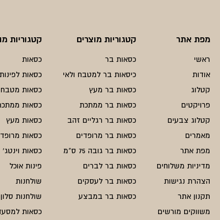
מפת אתר
קטגוריות מוצרים
קטגוריות מו
ראשי
כסאות בר
כסאות
אודות
כיסאות בר למטבח ולאי
כסאות לפינות 
קטלוג
כסאות בר מעץ
כסאות מטבח
פרויקטים
כסאות בר ממתכת
כסאות ממתכת
קטלוג צבעים
כסאות בר רגליים זהב
כסאות מעץ
מאמרים
כסאות בר מרופדים
כסאות מרופדי
מפת אתר
כסאות בר גובה 75 ס"מ
כסאות וינטג'
מדיניות משלוחים
כסאות בר לברים
פינות אוכל
הצהרת נגישות
כסאות בר לעסקים
שולחנות
תקנון אתר
כסאות בר במבצע
שולחנות סלון
משווקים מורשים
כסאות למסעד