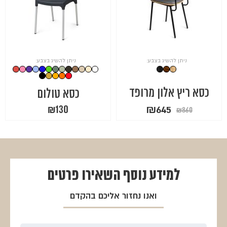
ניתן להשיג בצבע:
ניתן להשיג בצבע:
כסא ריץ אלון מרופד
כסא טולום
המחיר
המחיר
₪
645
₪
130
₪
860
המקורי
הנוכחי
היה:
הוא:
₪645.
₪860.
למידע נוסף
השאירו פרטים
ואנו נחזור אליכם בהקדם