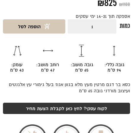
המחיר
המחיר
₪
825
₪
1100
המקורי
הנוכחי
אספקה תוך 14-21 ימי עסקים
היה:
הוא:
כמות
כמות
הוספה לסל
של
₪825.
₪1100.
כסא
בר
מרטין
אגוז
גובה כללי:
גובה מושב:
רוחב מושב:
עומק:
94 ס"מ
65 ס"מ
47 ס"מ
43 ס"מ
כסא בר דגם מרטין מעץ מלא בגוון אגוז בעל גימורי עץ אלגנטים
ועיצוב מורדני גובה 65 ס"מ
לקוח עסקי? לחץ כאן לקבלת הצעת מחיר