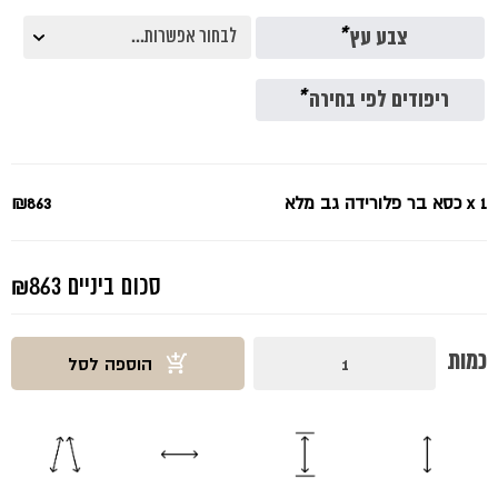
₪863.
₪1150.
צבע עץ
*
ריפודים לפי בחירה
*
x 1
כסא בר פלורידה גב מלא
₪863
סכום ביניים
₪863
כמות
כמות
הוספה לסל
של
כסא
בר
פלורידה
גב
מלא