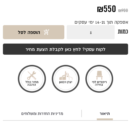
המחיר
המחיר
₪
550
₪
900
המקורי
הנוכחי
אספקה תוך 14-21 ימי עסקים
היה:
הוא:
כמות
כמות
הוספה לסל
של
₪550.
₪900.
כסא
לאון
אלון
לקוח עסקי? לחץ כאן לקבלת הצעת מחיר
תיאור
מדיניות החזרות ומשלוחים