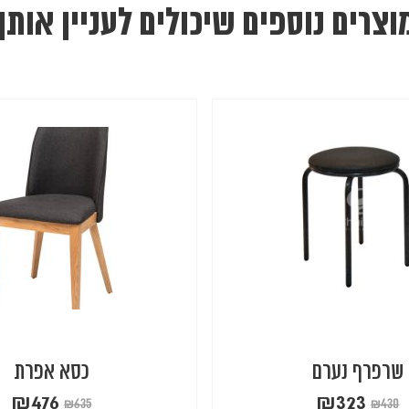
וצרים נוספים שיכולים לעניין אותך
שרפרף נערם
כסא אפרת
₪
476
₪
323
₪
635
₪
430