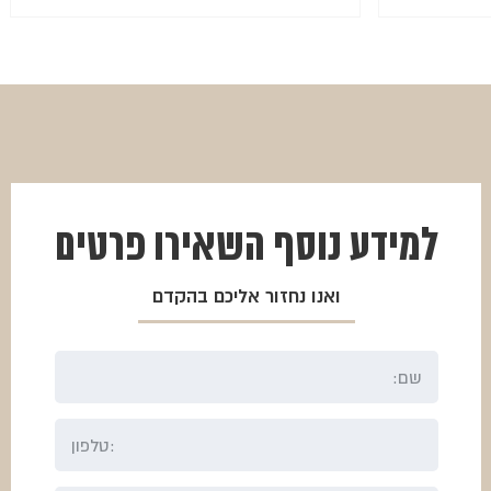
המחיר
המחיר
הנוכחי
המקורי
היה:
הוא:
₪300.
₪250.
למידע נוסף
השאירו פרטים
ואנו נחזור אליכם בהקדם