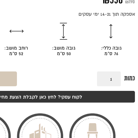
המחיר
המחיר
₪
550
₪
790
המקורי
הנוכחי
אספקה תוך 14-21 ימי עסקים
היה:
הוא:
₪550.
₪790.
גובה כללי:
גובה מושב:
רוחב מושב:
76 ס"מ
50 ס"מ
52 ס"מ
כמות
כמות
של
כסא
מילה
אלון
לקוח עסקי? לחץ כאן לקבלת הצעת מחיר