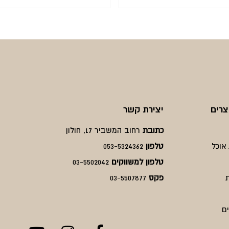
המחיר
המחיר
המחיר
המחיר
הנוכחי
המקורי
הנוכחי
המקורי
היה:
הוא:
היה:
הוא:
₪635.
₪476.
₪430.
₪323.
צרים
יצירת קשר
כתובת
רחוב המשביר 17, חולון
אוכל
טלפון
053-5324362
טלפון למשווקים
03-5502042
פקס
03-5507877
ם