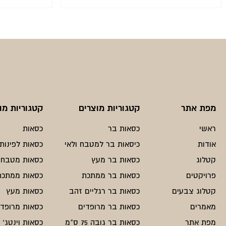
המחיר
המחיר
הנוכחי
המקורי
היה:
הוא:
₪290.
₪218.
מפת אתר
קטגוריות מוצרים
קטגוריות מו
ראשי
כסאות בר
כסאות
אודות
כיסאות בר למטבח ולאי
כסאות לפינות 
קטלוג
כסאות בר מעץ
כסאות מטבח
פרויקטים
כסאות בר ממתכת
כסאות ממתכת
קטלוג צבעים
כסאות בר רגליים זהב
כסאות מעץ
מאמרים
כסאות בר מרופדים
כסאות מרופדי
מפת אתר
כסאות בר גובה 75 ס"מ
כסאות וינטג'