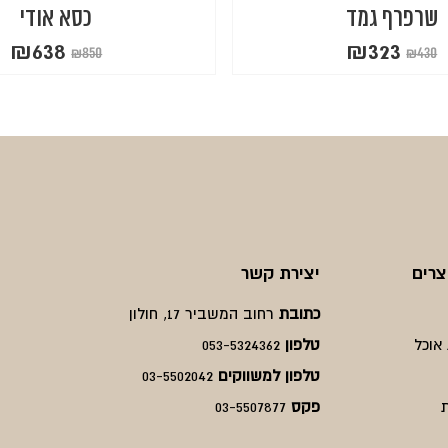
שרפרף גמד
כסא אודי
₪
638
₪
323
₪
850
₪
430
המחיר
המחיר
המחיר
המחיר
הנוכחי
המקורי
הנוכחי
המקורי
היה:
הוא:
היה:
הוא:
₪850.
₪638.
₪430.
₪323.
צרים
יצירת קשר
כתובת
רחוב המשביר 17, חולון
אוכל
טלפון
053-5324362
טלפון למשווקים
03-5502042
פקס
03-5507877