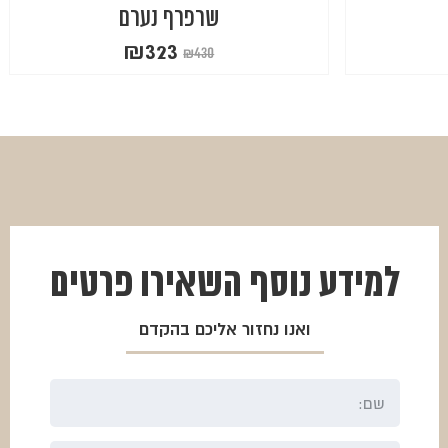
שרפרף נערם
₪
323
₪
430
המחיר
המחיר
הנוכחי
המקורי
היה:
הוא:
₪430.
₪323.
למידע נוסף
השאירו פרטים
ואנו נחזור אליכם בהקדם