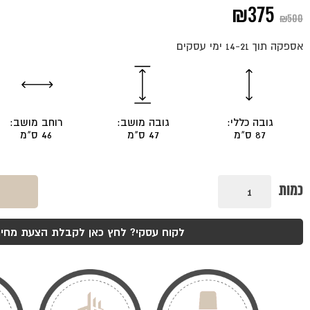
המחיר
המחיר
₪
375
₪
500
המקורי
הנוכחי
אספקה תוך 14-21 ימי עסקים
היה:
הוא:
₪375.
₪500.
גובה כללי:
גובה מושב:
רוחב מושב:
87 ס"מ
47 ס"מ
46 ס"מ
כמות
כמות
של
כסא
קאנטרי
אגוז
לקוח עסקי? לחץ כאן לקבלת הצעת מחיר