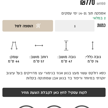
המחיר
המחיר
₪
770
₪
1100
המקורי
הנוכחי
אספקה תוך 14-21 ימי עסקים
היה:
הוא:
2 במלאי
כמות
כמות
הוספה לסל
₪770.
₪1100.
של
כסא
רולקס
אגוז
גובה כללי:
גובה מושב:
רוחב מושב:
עומק:
76 ס"מ
47 ס"מ
57 ס"מ
44 ס"מ
כסא רולקס עשוי מעץ בגוון אגוז בגימורי עץ מדוייקים בעל עיצוב
יוקרתי במיוחד וריפוד בד בגוון אבן שמתנקה בקלות
לקוח עסקי? לחץ כאן לקבלת הצעת מחיר