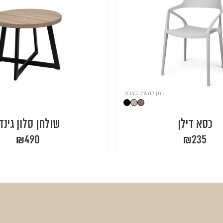
ניתן להשיג בצבע:
כסא דילן
שולחן סלון גינדי
₪
490
₪
235