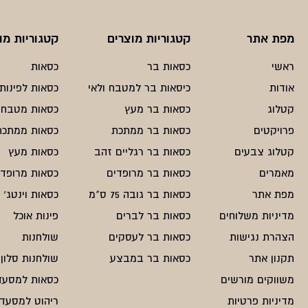
מפת אתר
קטגוריות מוצרים
קטגוריות מו
ראשי
כסאות בר
כסאות
אודות
כיסאות בר למטבח ולאי
כסאות לפינות 
קטלוג
כסאות בר מעץ
כסאות מטבח
פרויקטים
כסאות בר ממתכת
כסאות ממתכת
קטלוג צבעים
כסאות בר רגליים זהב
כסאות מעץ
מאמרים
כסאות בר מרופדים
כסאות מרופדי
מפת אתר
כסאות בר גובה 75 ס"מ
כסאות וינטג'
מדיניות משלוחים
כסאות בר לברים
פינות אוכל
הצהרת נגישות
כסאות בר לעסקים
שולחנות
תקנון אתר
כסאות בר במבצע
שולחנות סלון
משווקים מורשים
כסאות למסעד
מדיניות פרטיות
ריהוט למסעדו