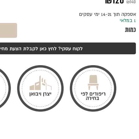
המחיר
המחיר
₪
120
₪
140
המקורי
הנוכחי
אספקה תוך 14-21 ימי עסקים
היה:
הוא:
1 במלאי
כמות
₪120.
₪140.
כמות
של
מגש
לקוח עסקי? לחץ כאן לקבלת הצעת מחיר
מלבני
שחור