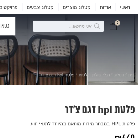
ראשי
אודות
קטלוג מוצרים
קטלוג צבעים
פרויקטים
0
Products
כסאו
search
בית
»
קטלוג
»
רגלי שולחן ופלטות
»
פלטת hpl דגם צ'דר
פלטת hpl דגם צ'דר
פלטות HPL במבחר מידות מותאם במיוחד לתנאי חוץ.