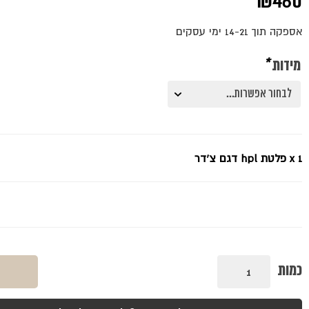
₪
460
אספקה תוך 14-21 ימי עסקים
מידות
*
x 1
פלטת hpl דגם צ'דר
כמות
כמות
של
פלטת
hpl