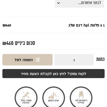
x 1
פלטת hpl דגם שלג
₪460
סכום ביניים
₪460
כמות
כמות
הוספה לסל
של
פלטת
hpl
דגם
לקוח עסקי? לחץ כאן לקבלת הצעת מחיר
שלג