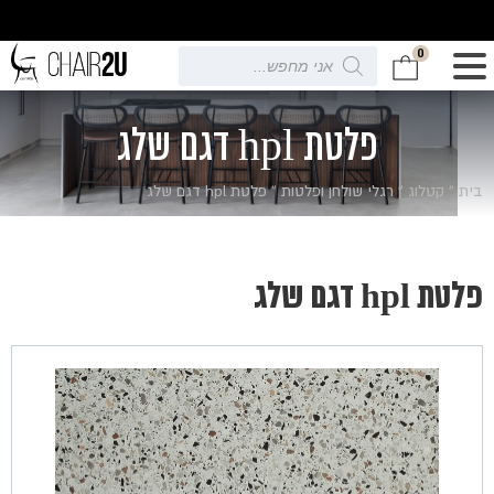
0
Products
search
פלטת hpl דגם שלג
בית
»
קטלוג
»
רגלי שולחן ופלטות
»
פלטת hpl דגם שלג
פלטת hpl דגם שלג