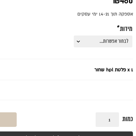
₪
460
אספקה תוך 14-21 ימי עסקים
מידות
*
x 1
פלטת hpl שחור
כמות
כמות
של
פלטת
hpl