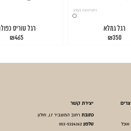
ניתן להשיג בצבע:
רגל גמלא
רגל טוריס כפול
₪
465
₪
350
צרים
יצירת קשר
כתובת
רחוב המשביר 17, חולון
אוכל
טלפון
053-5324362