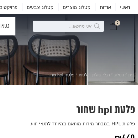
ראשי
אודות
קטלוג מוצרים
קטלוג צבעים
פרויקטים
0
Products
כסאו
search
בית
»
קטלוג
»
רגלי שולחן ופלטות
»
פלטת hpl שחור
פלטת hpl שחור
פלטות HPL במבחר מידות מותאם במיוחד לתנאי חוץ.