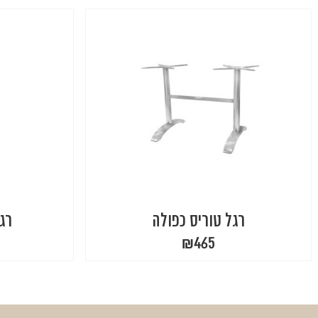
רגל טוריס כפולה
רגל 
₪
465