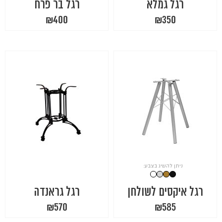
רגל גמלא
רגל בר פרח
₪
400
₪
350
ניתן להשיג בצבע:
רגל איקסים לשולחן
רגל גראנדה
₪
570
₪
585