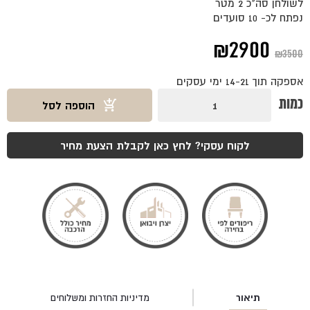
לשולחן סה"כ 2 מטר
נפתח לכ- 10 סועדים
המחיר
המחיר
₪
2900
₪
3500
המקורי
הנוכחי
אספקה תוך 14-21 ימי עסקים
היה:
הוא:
כמות
כמות
הוספה לסל
של
₪2900.
₪3500.
שולחן
דאלאס
אגוז
לקוח עסקי? לחץ כאן לקבלת הצעת מחיר
תיאור
מדיניות החזרות ומשלוחים