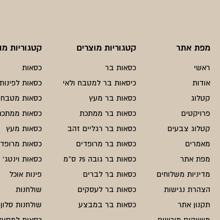
מפת אתר
קטגוריות מוצרים
קטגוריות מו
ראשי
כסאות בר
כסאות
אודות
כיסאות בר למטבח ולאי
כסאות לפינות 
קטלוג
כסאות בר מעץ
כסאות מטבח
פרויקטים
כסאות בר ממתכת
כסאות ממתכת
קטלוג צבעים
כסאות בר רגליים זהב
כסאות מעץ
מאמרים
כסאות בר מרופדים
כסאות מרופדי
מפת אתר
כסאות בר גובה 75 ס"מ
כסאות וינטג'
מדיניות משלוחים
כסאות בר לברים
פינות אוכל
הצהרת נגישות
כסאות בר לעסקים
שולחנות
תקנון אתר
כסאות בר במבצע
שולחנות סלון
משווקים מורשים
כסאות למסעד