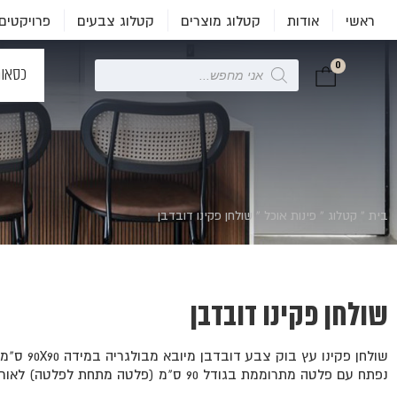
ראשי
אודות
קטלוג מוצרים
קטלוג צבעים
פרויקטים
0
Products
כסאו
search
בית
»
קטלוג
»
פינות אוכל
»
שולחן פקינו דובדבן
שולחן פקינו דובדבן
שולחן פקינו עץ בוק צבע דובדבן מיובא מבולגריה במידה 90X90 ס"מ.
נפתח עם פלטה מתרוממת בגודל 90 ס"מ (פלטה מתחת לפלטה) לאורך 180 ס"מ.