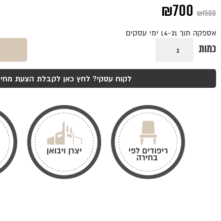
המחיר
המחיר
₪
700
₪
1500
המקורי
הנוכחי
אספקה תוך 14-21 ימי עסקים
היה:
הוא:
כמות
כמות
של
₪700.
₪1500.
שולחן
פקינו
דובדבן
לקוח עסקי? לחץ כאן לקבלת הצעת מחיר