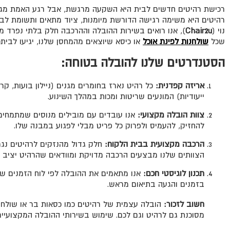
רכישת רהיטים חדשים לבית היא השקעה מרגשת, אבל רגע האמת מגי
רהיטים היא משימה רגישה הדורשת מיומנות, ציוד מתאים ותשומת לב 
נוי (
Chair2u
), אנו רואים בשירות ההובלה וההרכבה חלק בלתי נפרד מחו
שכל
שולחנות לפינת אוכל
או כיסא שיוצאים מהמחסן שלנו, יגיעו לבי
הסטנדרטים שלנו להובלה בטוחה:
אריזה קפדנית:
כל רהיט נארז בחומרים מגנים (ניילון בועות, קרט
ייעודיות) המונעים שריטות ומכות במהלך השינוע.
צוות הובלה מקצועי:
אנו עובדים עם מובילים מנוסים שמתמחים 
להחזיק, להעמיס ולפרוק כל פריט מבלי לפגוע במבנה שלו.
הרכבה מקצועית בבית הלקוח:
חלק גדול מהנזקים לרהיטים נגר
הצוותים שלנו מבצעים הרכבה מדויקת ומוודאים שהרהיט יציב ו
תכנון לוגיסטי חכם:
אנו מתאמים את ההובלה לפי לוח הזמנים של
בזמנים והגעה בתיאום מראש.
חשוב לזכור:
הובלה עצמית של רהיטים כמו כסאות בר או שולחנו
מסוכנת גם לרהיט וגם לכם. שימוש בשירותי ההובלה המקצועיים