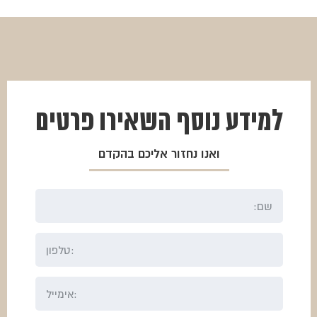
היה:
הוא:
₪550.
₪413.
למידע נוסף
השאירו פרטים
ואנו נחזור אליכם בהקדם