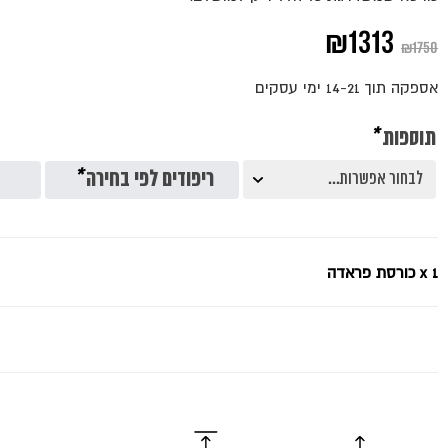
המחיר
המחיר
₪
1313
₪
1750
המקורי
הנוכחי
אספקה תוך 14-21 ימי עסקים
היה:
הוא:
תוספות
*
₪1313.
₪1750.
ריפודים לפי בחירה
*
x 1
כורסת פראדה