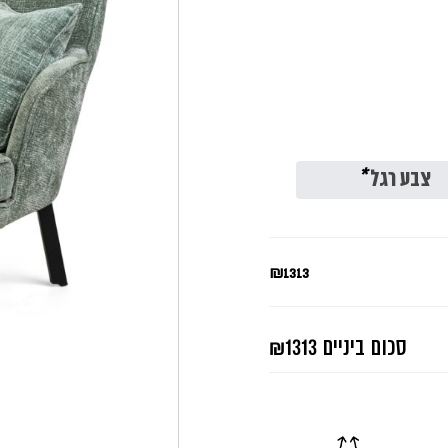
צבע רגל
*
₪1313
סכום ביניים
₪1313