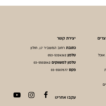
היה:
הוא:
היה:
הוא:
₪600.
₪450.
₪850.
₪638.
צרים
יצירת קשר
כתובת
רחוב המשביר 17, חולון
אוכל
טלפון
053-5324362
טלפון למשווקים
03-5502042
פקס
03-5507877
ם
עקבו אחרינו