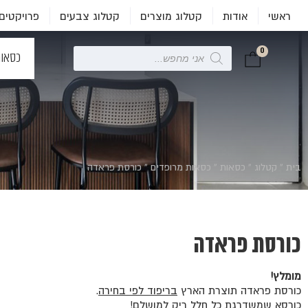
ראשי
אודות
קטלוג מוצרים
קטלוג צבעים
פרויקטים
0
Products
כסאו
search
בית
»
קטלוג
»
כסאות
»
כסאות מרופדים
»
כורסת פראדה
כורסת פראדה
מומלץ!
כורסת פראדה תוצרת הארץ
בריפוד לפי בחירה
.
כורסא שמשדרגת כל חלל ריק למושלם!