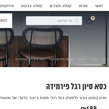
ראשי
אודות
קטלוג מוצרים
קטלוג צבעים
פרויקטים
0
Products
כסאו
search
בית
»
קטלוג
»
כסאות
»
כסאות לפינות אוכל
»
כסא סיון רגל פירמידה
כסא סיון רגל פירמידה
מגיע במגוון צבעי פלסטיק בעל רגלי מתכת בייצור בלעדי של chair2u במגוון צבעי רגליים.