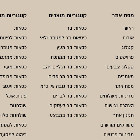
מפת אתר
קטגוריות מוצרים
קטגוריות מו
ראשי
כסאות בר
כסאות
אודות
כיסאות בר למטבח ולאי
כסאות לפינות 
קטלוג
כסאות בר מעץ
כסאות מטבח
פרויקטים
כסאות בר ממתכת
כסאות ממתכת
קטלוג צבעים
כסאות בר רגליים זהב
כסאות מעץ
מאמרים
כסאות בר מרופדים
כסאות מרופדי
מפת אתר
כסאות בר גובה 75 ס"מ
כסאות וינטג'
מדיניות משלוחים
כסאות בר לברים
פינות אוכל
הצהרת נגישות
כסאות בר לעסקים
שולחנות
תקנון אתר
כסאות בר במבצע
שולחנות סלון
משווקים מורשים
כסאות למסעד
מדיניות פרטיות
ריהוט למסעדו