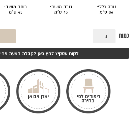
גובה כללי:
גובה מושב:
רוחב מושב:
86 ס"מ
45 ס"מ
41 ס"מ
כמות
כמות
של
כסא
סיון
רגל
לקוח עסקי? לחץ כאן לקבלת הצעת מחיר
פירמידה