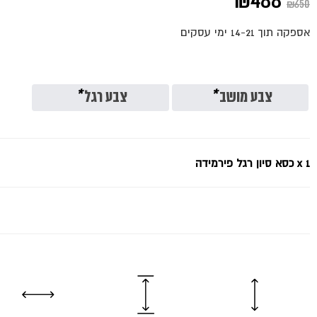
המחיר
המחיר
₪
488
₪
650
המקורי
הנוכחי
אספקה תוך 14-21 ימי עסקים
היה:
הוא:
₪488.
₪650.
צבע מושב
*
צבע רגל
*
x 1
כסא סיון רגל פירמידה