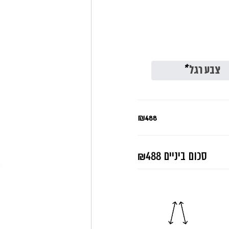
צבע רגל
*
₪488
סכום ביניים
₪488