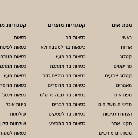
מפת אתר
קטגוריות מוצרים
קטגוריות מו
ראשי
כסאות בר
כסאות
אודות
כיסאות בר למטבח ולאי
כסאות לפינות 
קטלוג
כסאות בר מעץ
כסאות מטבח
פרויקטים
כסאות בר ממתכת
כסאות ממתכת
קטלוג צבעים
כסאות בר רגליים זהב
כסאות מעץ
מאמרים
כסאות בר מרופדים
כסאות מרופדי
מפת אתר
כסאות בר גובה 75 ס"מ
כסאות וינטג'
מדיניות משלוחים
כסאות בר לברים
פינות אוכל
הצהרת נגישות
כסאות בר לעסקים
שולחנות
תקנון אתר
כסאות בר במבצע
שולחנות סלון
משווקים מורשים
כסאות למסעד