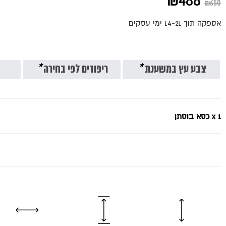
המחיר
המחיר
₪
488
₪
650
המקורי
הנוכחי
אספקה תוך 14-21 ימי עסקים
היה:
הוא:
₪488.
₪650.
צבע עץ במשענת
*
ריפודים לפי בחירה
*
x 1
כסא בוסתן