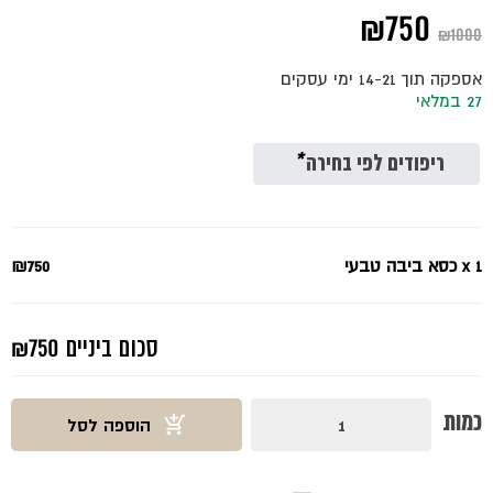
המחיר
המחיר
₪
750
₪
1000
המקורי
הנוכחי
אספקה תוך 14-21 ימי עסקים
היה:
הוא:
27 במלאי
₪750.
₪1000.
ריפודים לפי בחירה
*
x 1
כסא ביבה טבעי
₪750
סכום ביניים
₪750
כמות
כמות
הוספה לסל
של
כסא
ביבה
טבעי