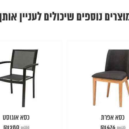
וצרים נוספים שיכולים לעניין אותך
כסא אפרת
כסא אוגוסט
₪
280
₪
476
₪
350
₪
635