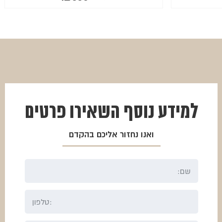
המחיר
המחיר
הנוכחי
המקורי
היה:
הוא:
₪450.
₪338.
למידע נוסף
השאירו פרטים
ואנו נחזור אליכם בהקדם