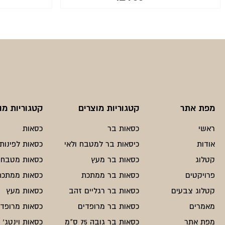
המחיר
המחיר
הנוכחי
המקורי
היה:
הוא:
₪1200.
₪900.
מפת אתר
קטגוריות מוצרים
קטגוריות מו
ראשי
כסאות בר
כסאות
אודות
כיסאות בר למטבח ולאי
כסאות לפינות 
קטלוג
כסאות בר מעץ
כסאות מטבח
פרויקטים
כסאות בר ממתכת
כסאות ממתכת
קטלוג צבעים
כסאות בר רגליים זהב
כסאות מעץ
מאמרים
כסאות בר מרופדים
כסאות מרופדי
מפת אתר
כסאות בר גובה 75 ס"מ
כסאות וינטג'