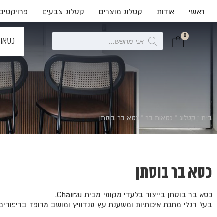
ראשי
אודות
קטלוג מוצרים
קטלוג צבעים
פרויקטים
0
Products
כסאו
search
בית
»
קטלוג
»
כסאות בר
»
כסא בר בוסתן
כסא בר בוסתן
כסא בר בוסתן בייצור בלעדי מקומי מבית Chair2u.
בעל רגלי מתכת איכותיות ומשענת עץ סנדוויץ ומושב מרופד בריפודים 