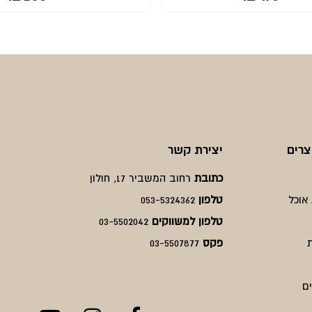
המחיר
המחיר
המחיר
המחיר
הנוכחי
המקורי
הנוכחי
המקורי
היה:
הוא:
היה:
הוא:
₪280.
₪350.
₪635.
₪476.
צרים
יצירת קשר
כתובת
רחוב המשביר 17, חולון
אוכל
טלפון
053-5324362
טלפון למשווקים
03-5502042
פקס
03-5507877
ם