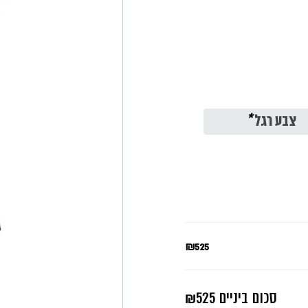
צבע רגל
*
₪525
סכום ביניים
₪525