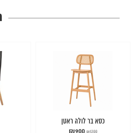
מ
כסא בר לולה ראטן
₪
900
₪
1200