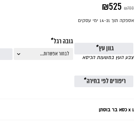
המחיר
המחיר
₪
525
₪
700
המקורי
הנוכחי
אספקה תוך 14-21 ימי עסקים
היה:
הוא:
₪525.
₪700.
גובה רגל
*
גוון עץ
*
צבע העץ במשענת הכיסא
ריפודים לפי בחירה
*
x 1
כסא בר בוסתן