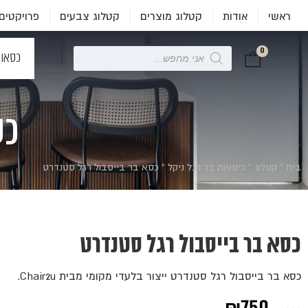
ראשי
אודות
קטלוג מוצרים
קטלוג צבעים
פרויקטים
0
Products
כסאו
search
כס
בית
»
קטלוג
»
כיסאות בר רגל ניקל
»
כסא בר בייסבול רגל סטנדרט
כסא בר בייסבול רגל סטנדרט
כסא בר בייסבול רגל סטנדרט ייצור בלעדי מקומי מבית Chair2u.