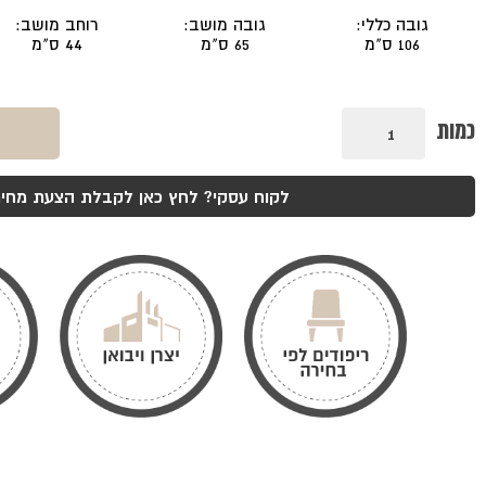
גובה כללי:
גובה מושב:
רוחב מושב:
106 ס"מ
65 ס"מ
44 ס"מ
כמות
כמות
של
כסא
בר
בייסבול
לקוח עסקי? לחץ כאן לקבלת הצעת מחיר
רגל
סטנדרט