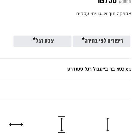
המחיר
המחיר
₪
750
₪
1000
המקורי
הנוכחי
אספקה תוך 14-21 ימי עסקים
היה:
הוא:
₪750.
₪1000.
ריפודים לפי בחירה
*
צבע רגל
*
x 1
כסא בר בייסבול רגל סטנדרט