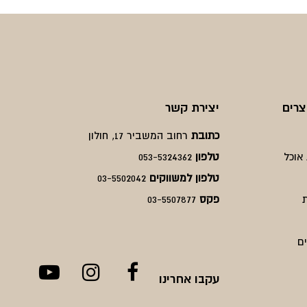
₪500.
₪375.
₪1110.
₪833.
צרים
יצירת קשר
כתובת
רחוב המשביר 17, חולון
אוכל
טלפון
053-5324362
טלפון למשווקים
03-5502042
פקס
03-5507877
ם
עקבו אחרינו