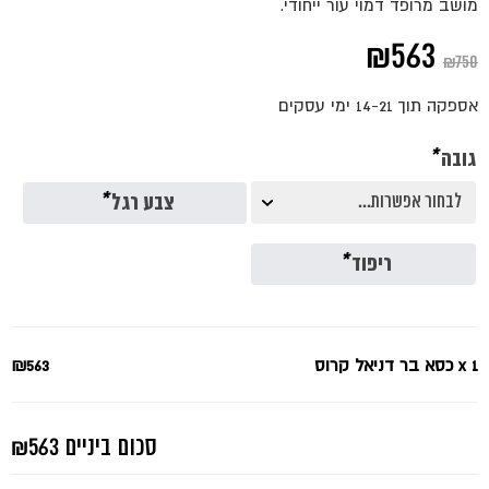
מושב מרופד דמוי עור ייחודי.
המחיר
המחיר
₪
563
₪
750
המקורי
הנוכחי
אספקה תוך 14-21 ימי עסקים
היה:
הוא:
גובה
*
₪563.
₪750.
צבע רגל
*
ריפוד
*
x 1
כסא בר דניאל קרוס
₪563
סכום ביניים
₪563