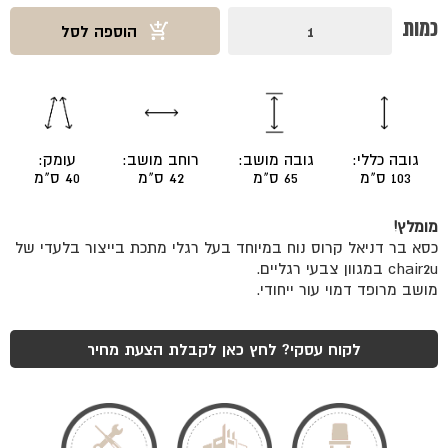
כמות
כמות
הוספה לסל
של
כסא
בר
דניאל
קרוס
גובה כללי:
גובה מושב:
רוחב מושב:
עומק:
103 ס"מ
65 ס"מ
42 ס"מ
40 ס"מ
מומלץ!
כסא בר דניאל קרוס נוח במיוחד בעל רגלי מתכת בייצור בלעדי של
chair2u במגוון צבעי רגליים.
מושב מרופד דמוי עור ייחודי.
לקוח עסקי? לחץ כאן לקבלת הצעת מחיר