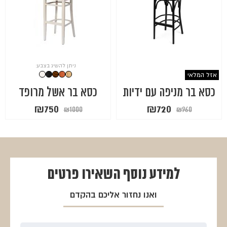
ניתן להשיג בצבע:
אזל המלאי
כסא בר מניפה עם ידיות
כסא בר אשל מרופד
המחיר
המחיר
המחיר
המחיר
₪
750
₪
720
₪
1000
₪
960
המקורי
הנוכחי
המקורי
הנוכחי
היה:
הוא:
היה:
הוא:
₪750.
₪1000.
₪720.
₪960.
למידע נוסף
השאירו פרטים
ואנו נחזור אליכם בהקדם