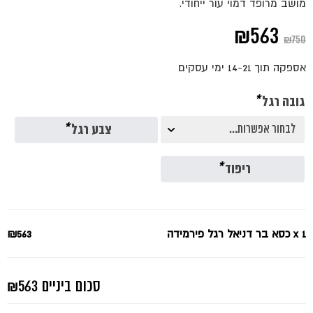
מושב מרופד דמוי עור ייחודי.
המחיר
המחיר
₪
563
₪
750
המקורי
הנוכחי
אספקה תוך 14-21 ימי עסקים
היה:
הוא:
גובה רגל
*
₪563.
₪750.
צבע רגל
*
ריפוד
*
x 1
כסא בר דניאל רגל פירמידה
₪563
סכום ביניים
₪563