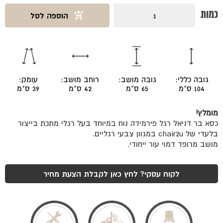
כמות
כמות
הוספה לסל
של
כסא
בר
דניאל
רגל
פירמידה
גובה כללי:
גובה מושב:
רוחב מושב:
עומק:
104 ס"מ
65 ס"מ
42 ס"מ
39 ס"מ
מומלץ!
כסא בר דניאל רגל פירמידה נוח במיוחד בעל רגלי מתכת בייצור
בלעדי של chair2u במגוון צבעי רגליים.
מושב מרופד דמוי עור ייחודי.
לקוח עסקי? לחץ כאן לקבלת הצעת מחיר