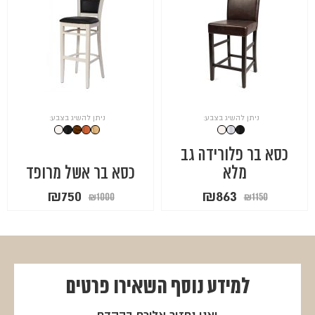
ניתן להשיג בצבע:
ניתן להשיג בצבע:
כסא בר פלורידה גב
מלא
כסא בר אשל מרופד
המחיר
המחיר
המחיר
המחיר
₪
750
₪
863
₪
1000
₪
1150
המקורי
הנוכחי
המקורי
הנוכחי
היה:
הוא:
היה:
הוא:
₪750.
₪1000.
₪863.
₪1150.
למידע נוסף
השאירו פרטים
ואנו נחזור אליכם בהקדם