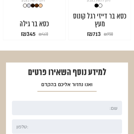
ניתן להשיג בצבע:
ניתן להשיג בצבע:
כסא בר דייזי רגל קונוס
מעץ
כסא בר גילה
המחיר
המחיר
המחיר
המחיר
₪
345
₪
713
₪
460
₪
950
המקורי
הנוכחי
המקורי
הנוכחי
היה:
הוא:
היה:
הוא:
₪345.
₪460.
₪713.
₪950.
למידע נוסף
השאירו פרטים
ואנו נחזור אליכם בהקדם