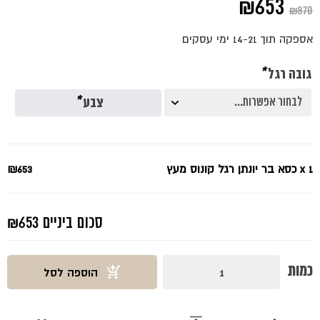
המחיר
המחיר
₪
653
₪
870
המקורי
הנוכחי
אספקה תוך 14-21 ימי עסקים
היה:
הוא:
גובה רגל
*
₪653.
₪870.
צבע
*
x 1
כסא בר יונתן רגל קונוס מעץ
₪653
סכום ביניים
₪653
כמות
כמות
הוספה לסל
של
כסא
בר
יונתן