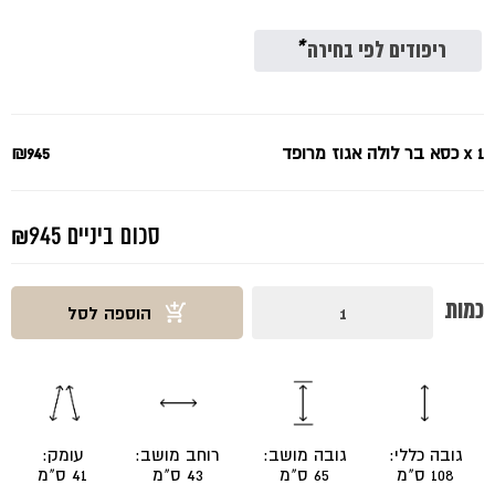
היה:
הוא:
₪945.
₪1260.
ריפודים לפי בחירה
*
x 1
כסא בר לולה אגוז מרופד
₪945
סכום ביניים
₪945
כמות
כמות
הוספה לסל
של
כסא
בר
לולה
אגוז
מרופד
גובה כללי:
גובה מושב:
רוחב מושב:
עומק:
108 ס"מ
65 ס"מ
43 ס"מ
41 ס"מ