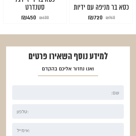
כסא בר מניפה עם ידיות
סטנדרט
המחיר
המחיר
המחיר
המחיר
₪
450
₪
720
₪
600
₪
960
המקורי
הנוכחי
המקורי
הנוכחי
היה:
הוא:
היה:
הוא:
₪450.
₪600.
₪720.
₪960.
למידע נוסף
השאירו פרטים
ואנו נחזור אליכם בהקדם