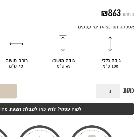
המחיר
המחיר
₪
863
₪
1150
המקורי
הנוכחי
אספקה תוך 14-21 ימי עסקים
היה:
הוא:
₪863.
₪1150.
גובה כללי:
גובה מושב:
רוחב מושב:
108 ס"מ
65 ס"מ
43 ס"מ
כמות
כמות
של
כסא
בר
לולה
לקוח עסקי? לחץ כאן לקבלת הצעת מחיר
אגוז