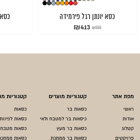
כסא יונתן רגל פירמידה
כסא 
₪
413
₪
550
המחיר
המחיר
הנוכחי
המקורי
היה:
הוא:
₪550.
₪413.
מפת אתר
קטגוריות מוצרים
קטגוריות מו
ראשי
כסאות בר
כסאות
אודות
כיסאות בר למטבח ולאי
כסאות לפינות 
קטלוג
כסאות בר מעץ
כסאות מטבח
פרויקטים
כסאות בר ממתכת
כסאות ממתכת