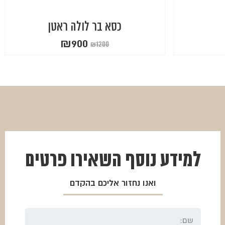
כסא בר לולה ראטן
₪
900
₪
1200
המחיר
המחיר
הנוכחי
המקורי
היה:
הוא:
₪1200.
₪900.
למידע נוסף
השאירו פרטים
ואנו נחזור אליכם בהקדם