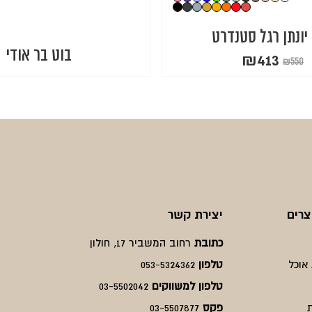
יונתן רגל סטנדרט
בוט בר אודי
₪
413
₪
550
המחיר
המחיר
הנוכחי
המקורי
היה:
הוא:
₪550.
₪413.
צרים
יצירת קשר
כתובת
רחוב המשביר 17, חולון
אוכל
טלפון
053-5324362
טלפון למשווקים
03-5502042
פקס
03-5507877