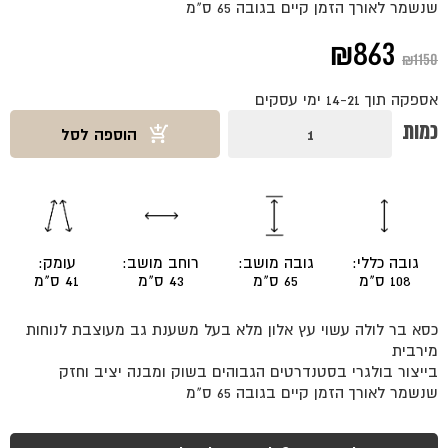
שנשמר לאורך הזמן קיים בגובה 65 ס"מ
המחיר
המחיר
₪
863
₪
1150
המקורי
הנוכחי
אספקה תוך 14-21 ימי עסקים
היה:
הוא:
כמות
כמות
הוספה לסל
של
₪863.
₪1150.
כסא
בר
לולה
אלון
גובה כללי:
גובה מושב:
רוחב מושב:
עומק:
108 ס"מ
65 ס"מ
43 ס"מ
41 ס"מ
כסא בר לולה עשוי עץ אלון מלא בעל משענת גב מעוצבת לנוחות
מירבית
בייצור בולגרי בסטנדרטים הגבוהים בשוק ומבנה יציב וחזק
שנשמר לאורך הזמן קיים בגובה 65 ס"מ