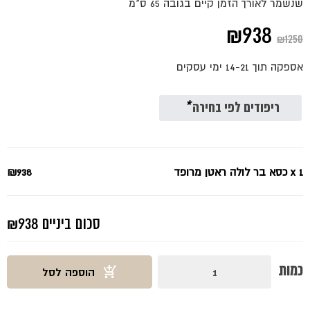
שנשמר לאורך הזמן קיים בגובה 65 ס"מ
המחיר
המחיר
₪
938
₪
1250
המקורי
הנוכחי
אספקה תוך 14-21 ימי עסקים
היה:
הוא:
₪938.
₪1250.
ריפודים לפי בחירה
*
x 1
כסא בר לולה ראטן מרופד
₪938
סכום ביניים
₪938
כמות
כמות
הוספה לסל
של
כסא
בר