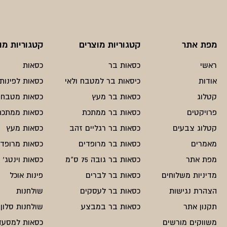
מפת אתר
קטגוריות מוצרים
קטגוריות מו
ראשי
כסאות בר
כסאות
אודות
כיסאות בר למטבח ולאי
כסאות לפינות 
קטלוג
כסאות בר מעץ
כסאות מטבח
פרויקטים
כסאות בר ממתכת
כסאות ממתכת
קטלוג צבעים
כסאות בר רגליים זהב
כסאות מעץ
מאמרים
כסאות בר מרופדים
כסאות מרופדי
מפת אתר
כסאות בר גובה 75 ס"מ
כסאות וינטג'
מדיניות משלוחים
כסאות בר לברים
פינות אוכל
הצהרת נגישות
כסאות בר לעסקים
שולחנות
תקנון אתר
כסאות בר במבצע
שולחנות סלון
משווקים מורשים
כסאות למסעד