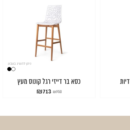
ניתן להשיג בצבע:
דיות
כסא בר דייזי רגל קונוס מעץ
₪
713
₪
950
המחיר
המחיר
הנוכחי
המקורי
היה:
הוא:
₪950.
₪713.