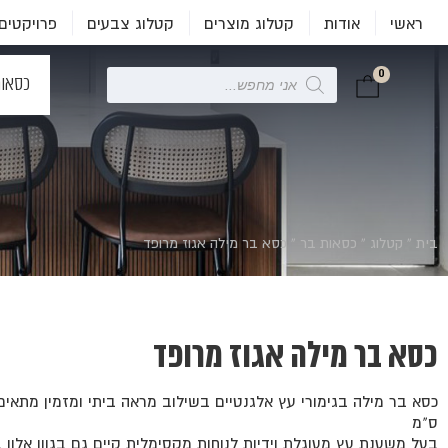
ראשי
אודות
קטלוג מוצרים
קטלוג צבעים
פרויקטים
0
Products
כסאו
search
בית
»
קטלוג
»
כסאות בר
»
כסא בר מילה אגוז מרופד
כסא בר מילה אגוז מרופד
ס"מ
בעל משענת עץ מעוגלת וידיות לנוחות מקסימלית קיים גם בגוון אלון 