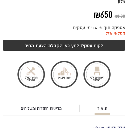
אלון
המחיר
המחיר
₪
650
₪
1100
המקורי
הנוכחי
אספקה תוך 14-21 ימי עסקים
היה:
הוא:
המלאי אזל
₪650.
₪1100.
לקוח עסקי? לחץ כאן לקבלת הצעת מחיר
תיאור
מדיניות החזרות ומשלוחים
גובה ידיות:
85 ס"מ