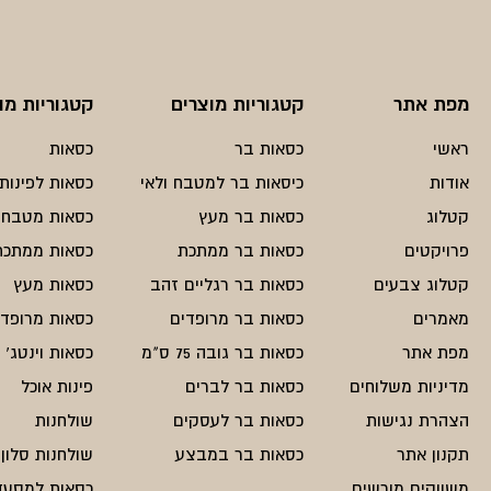
מפת אתר
קטגוריות מוצרים
קטגוריות מו
ראשי
כסאות בר
כסאות
אודות
כיסאות בר למטבח ולאי
כסאות לפינות 
קטלוג
כסאות בר מעץ
כסאות מטבח
פרויקטים
כסאות בר ממתכת
כסאות ממתכת
קטלוג צבעים
כסאות בר רגליים זהב
כסאות מעץ
מאמרים
כסאות בר מרופדים
כסאות מרופדי
מפת אתר
כסאות בר גובה 75 ס"מ
כסאות וינטג'
מדיניות משלוחים
כסאות בר לברים
פינות אוכל
הצהרת נגישות
כסאות בר לעסקים
שולחנות
תקנון אתר
כסאות בר במבצע
שולחנות סלון
משווקים מורשים
כסאות למסעד