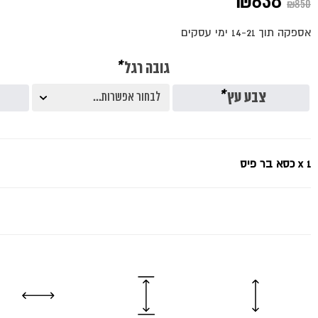
המחיר
המחיר
₪
638
₪
850
המקורי
הנוכחי
אספקה תוך 14-21 ימי עסקים
היה:
הוא:
גובה רגל
*
₪638.
₪850.
צבע עץ
*
x 1
כסא בר פיס