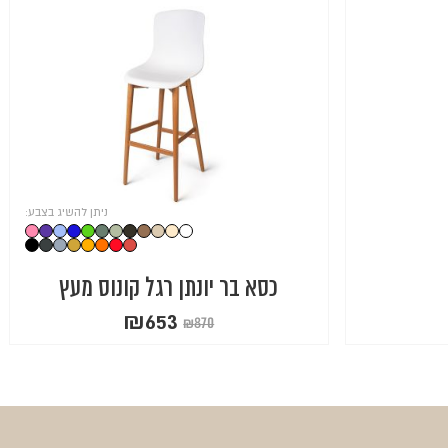
ניתן להשיג בצבע:
כסא בר יונתן רגל קונוס מעץ
₪
653
₪
870
המחיר
המחיר
הנוכחי
המקורי
היה:
הוא:
₪870.
₪653.