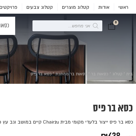
ראשי
אודות
קטלוג מוצרים
קטלוג צבעים
פרויקטים
0
Products
כסאו
search
בית
»
קטלוג
»
כסאות בר
»
כסאות בר ממתכת
»
כסא בר פיס
כסא בר פיס
כסא בר פיס ייצור בלעדי מקומי מבית Chair2u קיים במושב וגב עץ פורניר אלון/ אגוז/ מושחר.