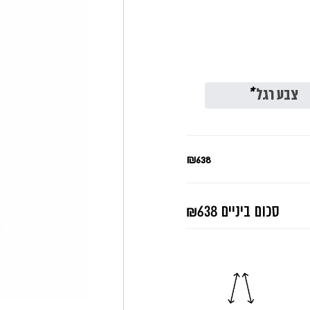
צבע רגל
*
₪638
סכום ביניים
₪638