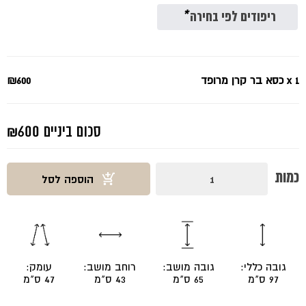
₪600.
₪1100.
ריפודים לפי בחירה
*
x 1
כסא בר קרן מרופד
₪600
סכום ביניים
₪600
כמות
כמות
הוספה לסל
של
כסא
בר
קרן
מרופד
גובה כללי:
גובה מושב:
רוחב מושב:
עומק:
97 ס"מ
65 ס"מ
43 ס"מ
47 ס"מ