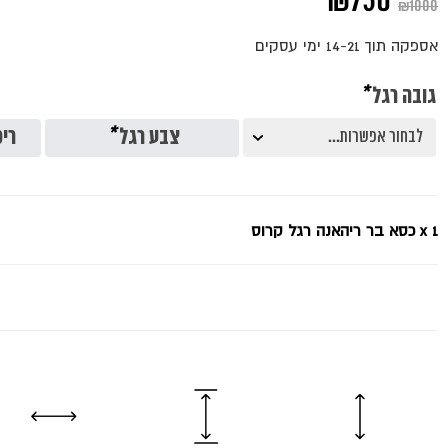
המחיר
המחיר
₪
750
₪
1000
המקורי
הנוכחי
אספקה תוך 14-21 ימי עסקים
היה:
הוא:
גובה רגל
*
₪750.
₪1000.
צבע רגל
*
ריפ
x 1
כסא בר ריהאנה רגל קרוס