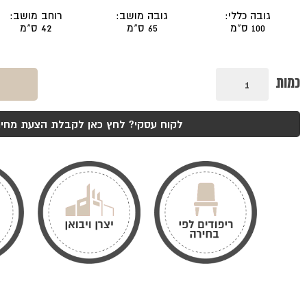
גובה כללי:
גובה מושב:
רוחב מושב:
100 ס"מ
65 ס"מ
42 ס"מ
כמות
כמות
של
כסא
בר
ריהאנה
לקוח עסקי? לחץ כאן לקבלת הצעת מחיר
רגל
קרוס