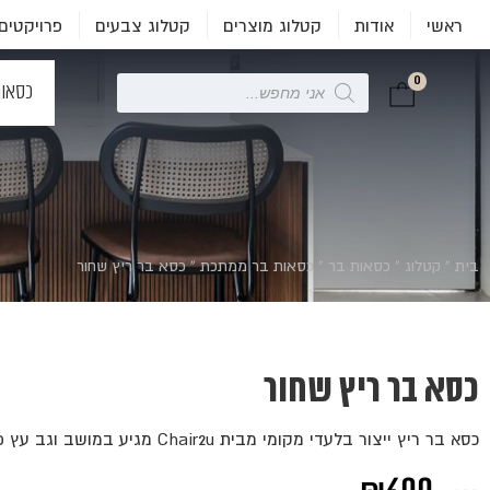
ראשי
אודות
קטלוג מוצרים
קטלוג צבעים
פרויקטים
0
Products
כסאו
search
בית
»
קטלוג
»
כסאות בר
»
כסאות בר ממתכת
»
כסא בר ריץ שחור
כסא בר ריץ שחור
כסא בר ריץ ייצור בלעדי מקומי מבית Chair2u מגיע במושב וגב עץ פורניר אלון/ אגוז/ מושחר.