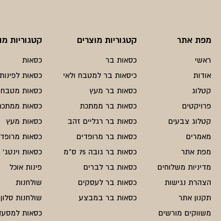
מפת אתר
קטגוריות מוצרים
קטגוריות מו
ראשי
כסאות בר
כסאות
אודות
כיסאות בר למטבח ולאי
כסאות לפינות 
קטלוג
כסאות בר מעץ
כסאות מטבח
פרויקטים
כסאות בר ממתכת
כסאות ממתכת
קטלוג צבעים
כסאות בר רגליים זהב
כסאות מעץ
מאמרים
כסאות בר מרופדים
כסאות מרופדי
מפת אתר
כסאות בר גובה 75 ס"מ
כסאות וינטג'
מדיניות משלוחים
כסאות בר לברים
פינות אוכל
הצהרת נגישות
כסאות בר לעסקים
שולחנות
תקנון אתר
כסאות בר במבצע
שולחנות סלון
משווקים מורשים
כסאות למסעד