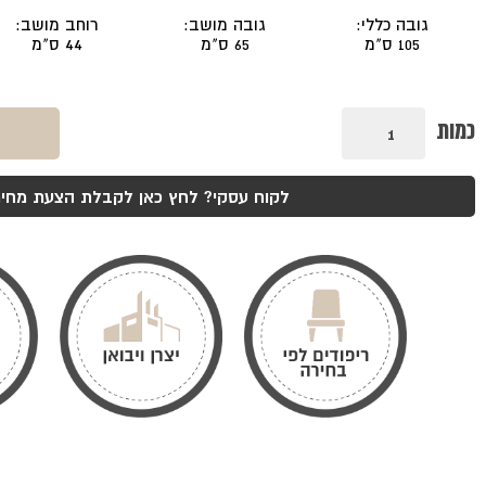
גובה כללי:
גובה מושב:
רוחב מושב:
105 ס"מ
65 ס"מ
44 ס"מ
כמות
כמות
של
כסא
בר
ריץ
לקוח עסקי? לחץ כאן לקבלת הצעת מחיר
שחור