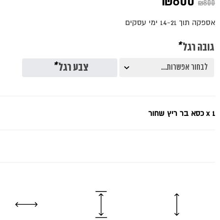
המחיר
המחיר
₪
600
₪
800
המקורי
הנוכחי
אספקה תוך 14-21 ימי עסקים
היה:
הוא:
גובה רגל
*
₪600.
₪800.
צבע רגל
*
x 1
כסא בר ריץ שחור