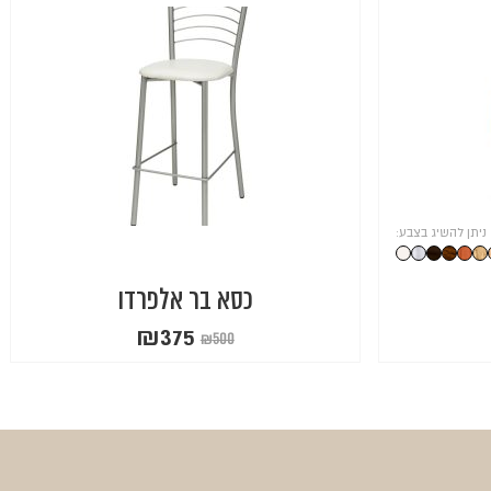
ניתן להשיג בצבע:
כסא בר אלפרדו
₪
375
₪
500
המחיר
המחיר
הנוכחי
המקורי
היה:
הוא:
₪500.
₪375.