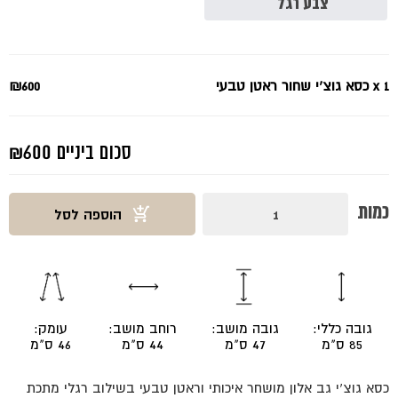
₪600.
₪800.
צבע רגל
*
x 1
כסא גוצ'י שחור ראטן טבעי
₪600
סכום ביניים
₪600
כמות
כמות
הוספה לסל
של
כסא
גוצ'י
שחור
ראטן
טבעי
גובה כללי:
גובה מושב:
רוחב מושב:
עומק:
85 ס"מ
47 ס"מ
44 ס"מ
46 ס"מ
כסא גוצ'י גב אלון מושחר איכותי וראטן טבעי בשילוב רגלי מתכת