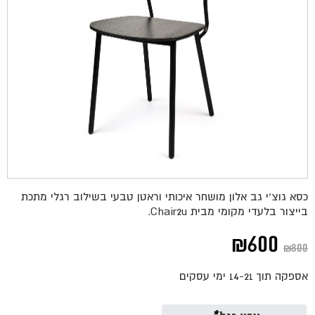
כסא גוצ'י גב אלון מושחר איכותי וראטן טבעי בשילוב רגלי מתכת
בייצור בלעדי מקומי מבית Chair2u.
המחיר
המחיר
₪
600
₪
800
המקורי
הנוכחי
אספקה תוך 14-21 ימי עסקים
היה:
הוא: