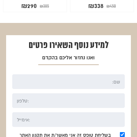
המחיר
המחיר
המחיר
המחיר
₪
290
₪
338
₪
385
₪
450
המקורי
הנוכחי
המקורי
הנוכחי
היה:
הוא:
היה:
הוא:
₪290.
₪385.
₪338.
₪450.
למידע נוסף
השאירו פרטים
ואנו נחזור אליכם בהקדם
בשליחת טופס זה אני מאשר/ת את תקנון האתר