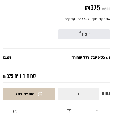
המחיר
המחיר
₪
375
₪
500
המקורי
הנוכחי
אספקה תוך 14-21 ימי עסקים
היה:
הוא:
₪375.
₪500.
ריפוד
*
x 1
כסא יובל רגל שחורה
₪375
סכום ביניים
₪375
כמות
כמות
הוספה לסל
של
כסא
יובל
רגל
שחורה