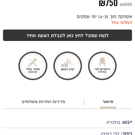
המחיר
המחיר
₪
750
₪
1000
המקורי
הנוכחי
אספקה תוך 14-21 ימי עסקים
היה:
הוא:
המלאי אזל
₪750.
₪1000.
לקוח עסקי? לחץ כאן לקבלת הצעת מחיר
תיאור
מדיניות החזרות ומשלוחים
ייבוא:
בולגריה
ריפוד:
לפי בחירה