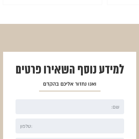
המחיר
המחיר
הנוכחי
המקורי
היה:
הוא:
₪500.
₪375.
למידע נוסף
השאירו פרטים
ואנו נחזור אליכם בהקדם