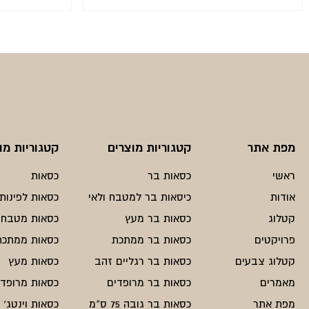
המחיר
המחיר
הנוכחי
המקורי
היה:
הוא:
₪385.
₪290.
מפת אתר
קטגוריות מוצרים
קטגוריות מו
ראשי
כסאות בר
כסאות
אודות
כיסאות בר למטבח ולאי
כסאות לפינות 
קטלוג
כסאות בר מעץ
כסאות מטבח
פרויקטים
כסאות בר ממתכת
כסאות ממתכת
קטלוג צבעים
כסאות בר רגליים זהב
כסאות מעץ
מאמרים
כסאות בר מרופדים
כסאות מרופדי
מפת אתר
כסאות בר גובה 75 ס"מ
כסאות וינטג'