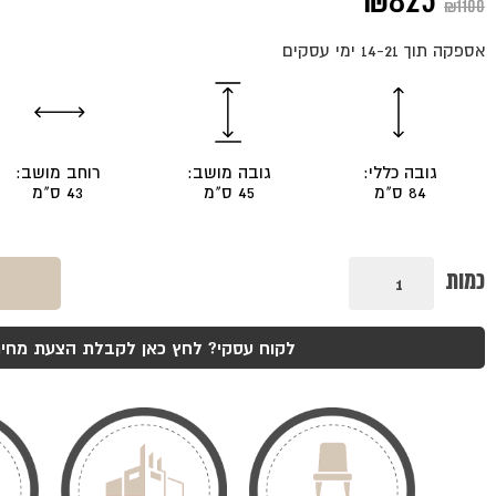
המחיר
המחיר
₪
825
₪
1100
המקורי
הנוכחי
אספקה תוך 14-21 ימי עסקים
היה:
הוא:
₪825.
₪1100.
גובה כללי:
גובה מושב:
רוחב מושב:
84 ס"מ
45 ס"מ
43 ס"מ
כמות
כמות
של
כסא
לולה
שחור
לקוח עסקי? לחץ כאן לקבלת הצעת מחיר