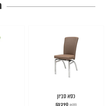
מ
כסא סביון
₪
290
₪
385