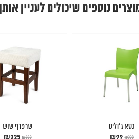
וצרים נוספים שיכולים לעניין אותך
כסא ג'וליט
שרפרף שוש
₪
225
₪
99
₪
300
₪
330