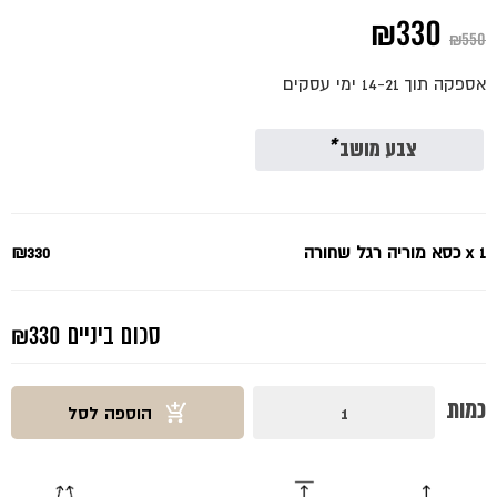
המחיר
המחיר
₪
330
₪
550
המקורי
הנוכחי
אספקה תוך 14-21 ימי עסקים
היה:
הוא:
₪330.
₪550.
צבע מושב
*
x 1
כסא מוריה רגל שחורה
₪330
סכום ביניים
₪330
כמות
כמות
הוספה לסל
של
כסא
מוריה
רגל
שחורה