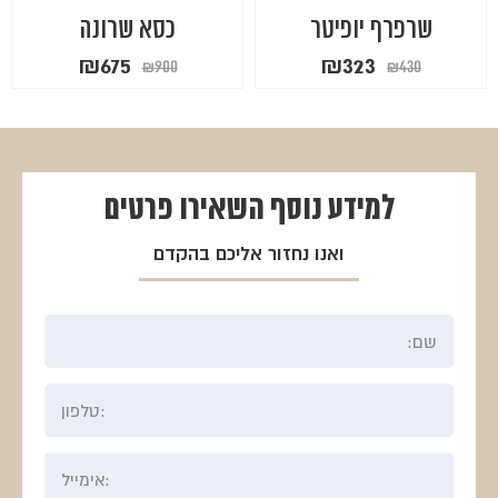
שרפרף יופיטר
כסא שרונה
המחיר
המחיר
המחיר
המחיר
₪
675
₪
323
₪
900
₪
430
המקורי
הנוכחי
המקורי
הנוכחי
היה:
הוא:
היה:
הוא:
₪675.
₪900.
₪323.
₪430.
למידע נוסף
השאירו פרטים
ואנו נחזור אליכם בהקדם