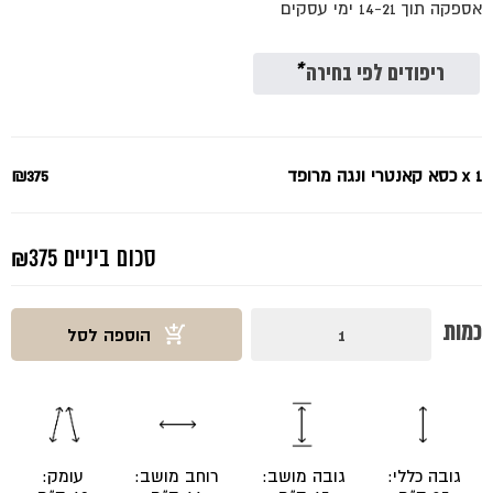
אספקה תוך 14-21 ימי עסקים
היה:
הוא:
₪375.
₪500.
ריפודים לפי בחירה
*
x 1
כסא קאנטרי ונגה מרופד
₪375
סכום ביניים
₪375
כמות
כמות
הוספה לסל
של
כסא
קאנטרי
ונגה
מרופד
גובה כללי:
גובה מושב:
רוחב מושב:
עומק: