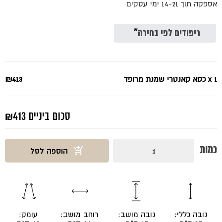
אספקה תוך 14-21 ימי עסקים
היה:
הוא:
₪413.
₪550.
ריפודים לפי בחירה
*
x 1
כסא קאנטרי שמנת מרופד
₪413
סכום ביניים
₪413
כמות
כמות
הוספה לסל
של
כסא
קאנטרי
שמנת
מרופד
גובה כללי:
גובה מושב:
רוחב מושב:
עומק: