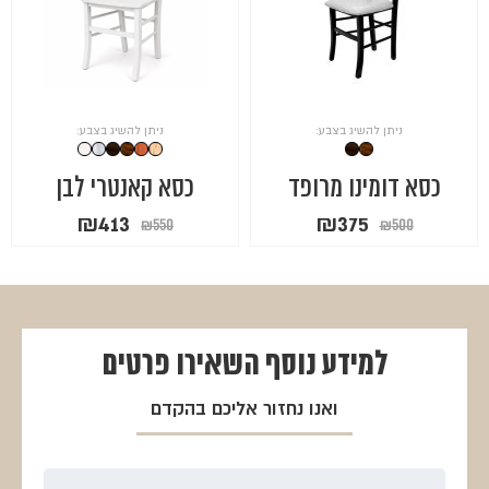
ניתן להשיג בצבע:
ניתן להשיג בצבע:
כסא דומינו מרופד
כסא קאנטרי לבן
המחיר
המחיר
המחיר
המחיר
₪
413
₪
375
₪
550
₪
500
המקורי
הנוכחי
המקורי
הנוכחי
היה:
הוא:
היה:
הוא:
₪413.
₪550.
₪375.
₪500.
למידע נוסף
השאירו פרטים
ואנו נחזור אליכם בהקדם