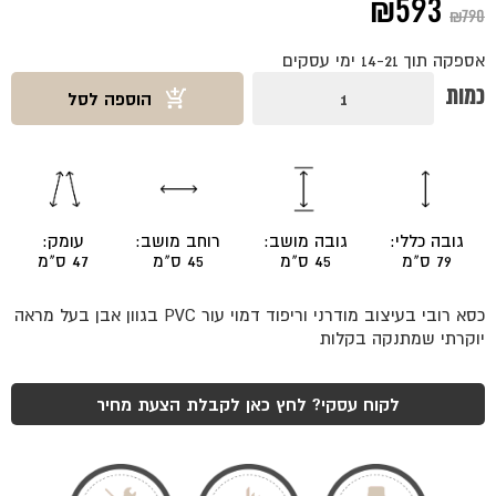
המחיר
המחיר
₪
593
₪
790
המקורי
הנוכחי
אספקה תוך 14-21 ימי עסקים
היה:
הוא:
כמות
כמות
הוספה לסל
של
₪593.
₪790.
כסא
רובי
אבן
גובה כללי:
גובה מושב:
רוחב מושב:
עומק:
79 ס"מ
45 ס"מ
45 ס"מ
47 ס"מ
כסא רובי בעיצוב מודרני וריפוד דמוי עור PVC בגוון אבן בעל מראה
יוקרתי שמתנקה בקלות
לקוח עסקי? לחץ כאן לקבלת הצעת מחיר