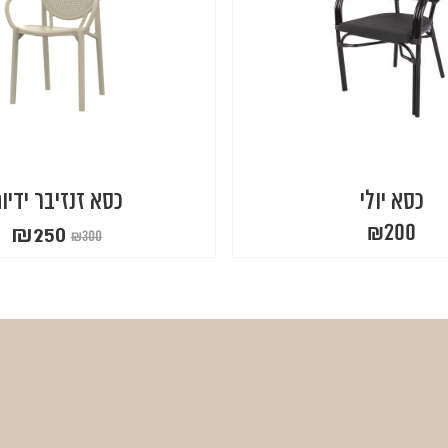
כסא יולי
כסא זנזיבר ידיו
₪
250
₪
200
₪
300
המחיר
המחיר
הנוכחי
המקורי
היה:
הוא:
₪300.
₪250.