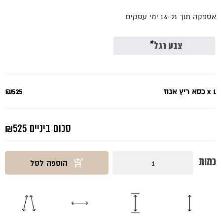
המקורי
הנוכחי
אספקה תוך 14-21 ימי עסקים
היה:
הוא:
₪525.
₪700.
צבע רגל
*
x 1
כסא ריץ אגוז
₪525
סכום ביניים
₪525
כמות
כמות
הוספה לסל
של
כסא
ריץ
אגוז