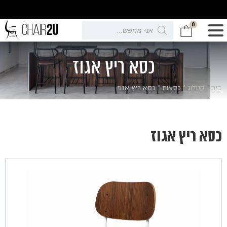
0
Products
search
כסא ריץ אגוז
בית
»
קטלוג
»
כסאות
»
כסא ריץ אגוז
כסא ריץ אגוז