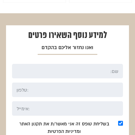
המקורי
הנוכחי
המקורי
הנוכחי
היה:
הוא:
היה:
הוא:
₪413.
₪550.
₪476.
₪635.
למידע נוסף
השאירו פרטים
ואנו נחזור אליכם בהקדם
בשליחת טופס זה אני מאשר/ת את תקנון האתר
ומדיניות הפרטיות