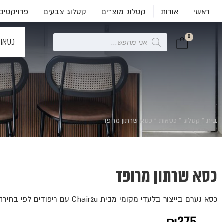
ראשי
אודות
קטלוג מוצרים
קטלוג צבעים
פרויקטים
0
Products
כסאו
search
בית
»
קטלוג
»
כסאות
»
כסא שרתון מרופד
כסא שרתון מרופד
כסא נערם בייצור בלעדי מקומי מבית Chair2u עם ריפודים לפי בחירה.