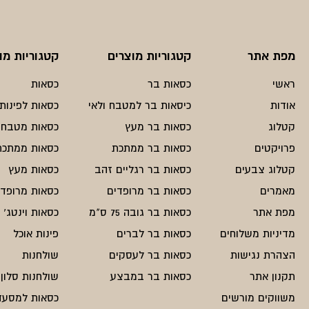
מפת אתר
קטגוריות מוצרים
קטגוריות מו
ראשי
כסאות בר
כסאות
אודות
כיסאות בר למטבח ולאי
כסאות לפינות 
קטלוג
כסאות בר מעץ
כסאות מטבח
פרויקטים
כסאות בר ממתכת
כסאות ממתכת
קטלוג צבעים
כסאות בר רגליים זהב
כסאות מעץ
מאמרים
כסאות בר מרופדים
כסאות מרופדי
מפת אתר
כסאות בר גובה 75 ס"מ
כסאות וינטג'
מדיניות משלוחים
כסאות בר לברים
פינות אוכל
הצהרת נגישות
כסאות בר לעסקים
שולחנות
תקנון אתר
כסאות בר במבצע
שולחנות סלון
משווקים מורשים
כסאות למסעד