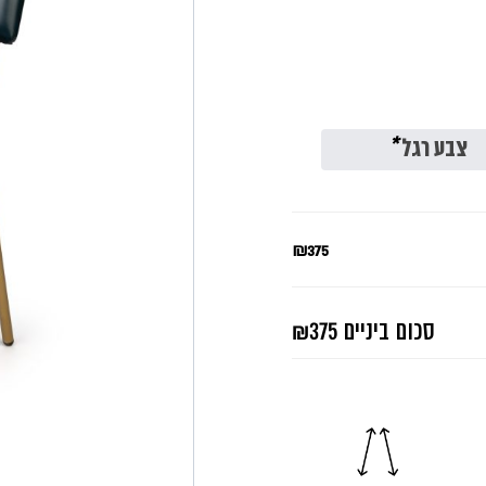
צבע רגל
*
₪375
סכום ביניים
₪375