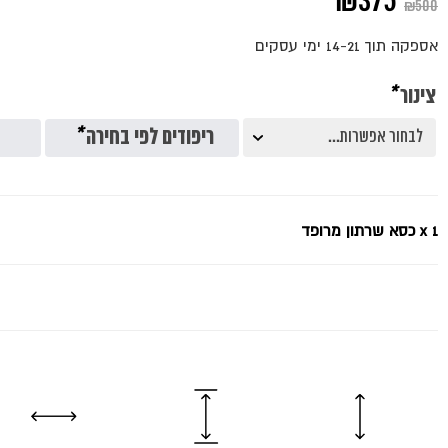
המחיר
המחיר
₪
375
₪
500
המקורי
הנוכחי
אספקה תוך 14-21 ימי עסקים
היה:
הוא:
צינור
*
₪375.
₪500.
ריפודים לפי בחירה
*
x 1
כסא שרתון מרופד